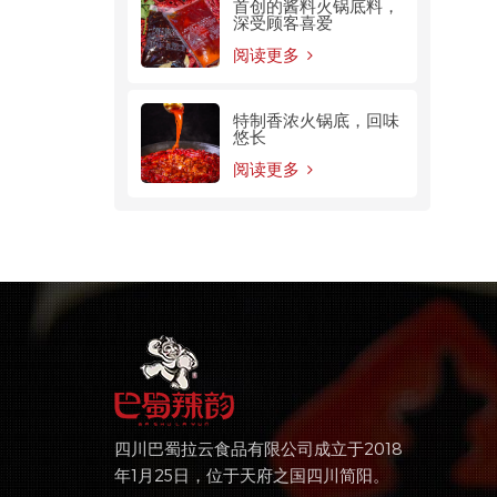
首创的酱料火锅底料，
深受顾客喜爱
阅读更多
特制香浓火锅底，回味
悠长
阅读更多
四川巴蜀拉云食品有限公司成立于2018
年1月25日，位于天府之国四川简阳。