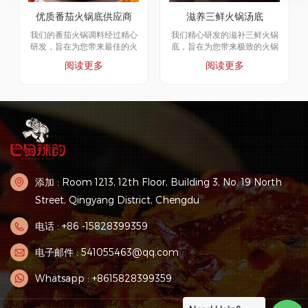
优质番茄火锅底供应商
滋养三鲜火锅汤底
我们的番茄火锅调料经过精心
我们精心研发的滋补三鲜火锅
研发，旨在为您带来最佳的火
底，旨在为您带来极致的火锅
锅体验。我们精选优质原料，
体验。我们甄选优质食材，采
阅读更多
阅读更多
采用独特的配方和工艺，确保
用独特的配方和工艺，确保每
每一口火锅都鲜美浓郁。无论
一口火锅都香气四溢、味道鲜
是麻辣、清汤，还是酸菜、番
美。无论是麻辣清汤，还是酸
茄等其他口味，我们都能提供
菜、番茄等其他口味，我们都
丰富的选择。我们的火锅调料
能提供丰富的选择。我们的滋
天然健康，不含任何人工添加
补三鲜火锅底采用骨药材制
剂，确保原料的纯净和安全。
成，营养健康，汤底鲜美。选
无论您是在家享用火锅，还是
择我们的产品，让您的火锅体
在餐厅用餐，我们的番茄火锅
验更加美味独特。
底料都能为您带来愉悦的用餐
添加 : Room 1213, 12th Floor, Building 3, No. 19 North
体验。选择我们的产品，让您
的火锅更加美味独特，与家人
Street, Qingyang District, Chengdu
朋友共享美好时光。
电话 : +86 -15828399359
电子邮件 : 541055463@qq.com
Whatsapp : +8615828399359