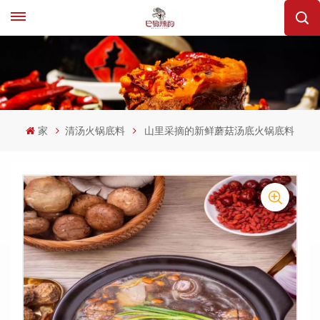
家
清汤火锅底料
山里采摘的新鲜蘑菇汤底火锅底料