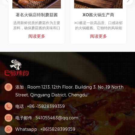
著名火锅店特制蘑菇酱
XO酱火锅生产商
选用新鲜优质的蘑菇作为主要
XO酱是一款高品质、口感浓郁
原料，确保蘑菇酱的美味和口
的火锅蘸酱。它独特的风味能
感。蘑菇独特的天然香气，结
让火锅体验更加美味。无论是
阅读更多
阅读更多
合精细的烹制工艺，使蘑菇酱
作为火锅佐餐酱料，还是作为
散发出令人垂涎的浓郁香气，
其他菜肴的调味品，XO酱都能
能够瞬间提升菜肴的风味。蘑
为您的烹饪增添无穷的风味和
菇酱用途广泛，可用于各种口
乐趣。不妨尝试一瓶XO酱，为
味的火锅底料。无论是鲜美的
您的美食之旅增添一份独特的
海鲜、嫩滑的豆腐、爽脆的蔬
滋味。
菜，还是风味独特的肉类，蘑
菇酱都能为其增添无限美味。
添加 : Room 1213, 12th Floor, Building 3, No. 19 North
Street, Qingyang District, Chengdu
电话 : +86 -15828399359
电子邮件 : 541055463@qq.com
Whatsapp : +8615828399359