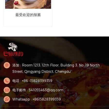
最受欢迎的辣酱
添加 : Room 1213, 12th Floor, Building 3, No. 19 North
Street, Qingyang District, Chengdu
电话 : +86 -15828399359
电子邮件 : 541055463@qq.com
Whatsapp : +8615828399359