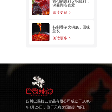
首创的酱料火锅底料，
深受顾客喜爱
阅读更多
特制香浓火锅底，回味
悠长
阅读更多
四川巴蜀拉云食品有限公司成立于2018
年1月25日，位于天府之国四川简阳。