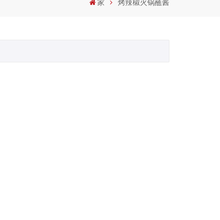
家
烤辣椒火锅蘸酱