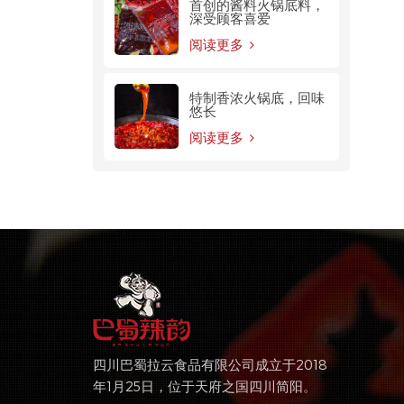
首创的酱料火锅底料，
深受顾客喜爱
阅读更多
特制香浓火锅底，回味
悠长
阅读更多
四川巴蜀拉云食品有限公司成立于2018
年1月25日，位于天府之国四川简阳。