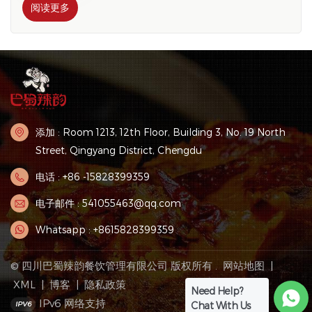
理温度高、处理时间短，存在以下问题：（1）温度高时间短，
阅读更多
对辣椒的色素沉着有一定的溶解作用。 ，导致颜色不均匀；
(2)高温对辣椒辣椒素的释放及特性影响，辣味偏辣，不够软
嫩； （3>高温使得辣椒中的抗流失功能成分和香气物质比较
高，风味不够浓郁：（4）热处理容易造成营养成分的损失，
使消费者在使用后补充三种营养成分干辣成分较多，会引起代
谢转变 乱中出现口干、结膜充血、胃肠不适等不良反应，也就
是俗称的“上火”。因此，有必要探索一种新的加工方式。 发酵
添加 : Room 1213, 12th Floor, Building 3, No. 19 North
野牛肉是指由有益微生物制成的一种牛肉。发酵假货具有独特
Street, Qingyang District, Chengdu
的风味和功能物质。酒酿有蒸馏酒、果酒、啤酒、酸奶、泡
菜、酸菜等，因其特殊的风味和功能而深受大家的喜爱。留言
电话 : +86 -15828399359
有益功能：（1）发酵汇营养丰富：如蛋白质、维生素、矿物
电子邮件 : 541055463@qq.com
质、酶等，如发酵包子、面包营养成分比大饼、面条高4倍以
上，蛋白质增加近2倍; （2）发酵蛹更适合消化：酵母中的酶
Whatsapp : +8615828399359
可以促进营养物质的分解，如发酵豆豉、泡菜等。 风味浓郁：
在发酵过程中，佐贺性状的变化和生产新物质可以使蛹的味道
© 四川巴蜀辣韵餐饮管理有限公司 版权所有 .
网站地图
|
更加丰富。通过酵母、乳酸菌等发酵，可产生特殊的香气物质
XML
|
博客
|
隐私政策
和功能因子，如发酵酸奶、白酒、白酒、白酒、白酒等，香气
Need Help?
IPv6 网络支持
Chat With Us
物质的种类有很多种 各种各样的。现有研究表明，在点县豆