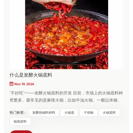
什么是发酵火锅底料
Nov 19, 2024
“不好吃”一——发酵火锅底料的开发 目前，市场上的火锅底料种
类繁多。最常见的是麻辣火锅，比如牛油火锅。一般以米椒、
滇县豆处和香料为主要原料制成。其中，馄饨辣椒是一种 以干
热门标签 :
发酵热锅料材料
火锅底
干胡椒
火锅底料
辣椒（入列的几种辣椒）为主要原料，经泡制或煮熟后用水制
成的一种辣椒制品，是火锅底料中的主要辣料。 火锅底料的生
锅底材料
产过程中，对辣椒原料进行烫漂或蒸煮等热处理方法。由于处