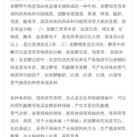
发酵野牛肉是指由有益微生物制成的一种牛肉。发酵假货具有
独特的风味和功能物质。酒酿有蒸馏酒、果酒、啤酒、酸奶、
泡菜、酸菜等，因其特殊的风味和功能而深受大家的喜爱。留
言有益功能：（1）发酵汇营养丰富：如蛋白质、维生素、矿
物质、酶等，如发酵包子、面包营养成分比大饼、面条高4倍
以上，蛋白质增加近2倍; （2）发酵蛹更适合消化：酵母中的
酶可以促进营养物质的分解，如发酵豆豉、泡菜等。 风味浓
郁：在发酵过程中，佐贺性状的变化和生产新物质可以使蛹的
味道更加丰富。通过酵母、乳酸菌等发酵，可产生特殊的香气
物质和功能因子，如发酵酸奶、白酒、白酒、白酒、白酒等，
香气物质的种类有很多种
各种各样的。现有研究表明，在点县豆处和辣椒辣椒中，可以
利用乳酸菌等低温发酵新鲜辣椒，产生丰富的乳酸菌。
香气浓郁，改善辣椒的辣味，能有效保留辣椒的色、味和营养
成分。然而，对于火锅米椒（干辣椒）的发酵研究却是空白。
在此基础上，采用干辣椒生产火锅底料的方法，生产载体和乳
酸菌。与火锅材料一起煮，获取营养