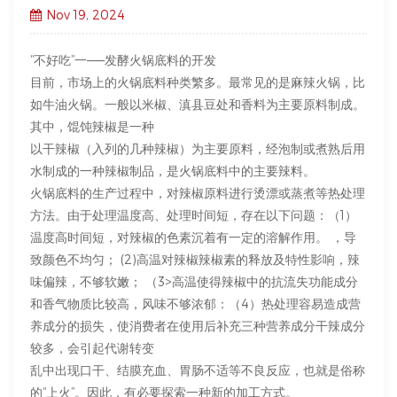
Nov 19, 2024
“不好吃”一——发酵火锅底料的开发
目前，市场上的火锅底料种类繁多。最常见的是麻辣火锅，比
如牛油火锅。一般以米椒、滇县豆处和香料为主要原料制成。
其中，馄饨辣椒是一种
以干辣椒（入列的几种辣椒）为主要原料，经泡制或煮熟后用
水制成的一种辣椒制品，是火锅底料中的主要辣料。
火锅底料的生产过程中，对辣椒原料进行烫漂或蒸煮等热处理
方法。由于处理温度高、处理时间短，存在以下问题：（1）
温度高时间短，对辣椒的色素沉着有一定的溶解作用。 ，导
致颜色不均匀； (2)高温对辣椒辣椒素的释放及特性影响，辣
味偏辣，不够软嫩； （3>高温使得辣椒中的抗流失功能成分
和香气物质比较高，风味不够浓郁：（4）热处理容易造成营
养成分的损失，使消费者在使用后补充三种营养成分干辣成分
较多，会引起代谢转变
乱中出现口干、结膜充血、胃肠不适等不良反应，也就是俗称
的“上火”。因此，有必要探索一种新的加工方式。