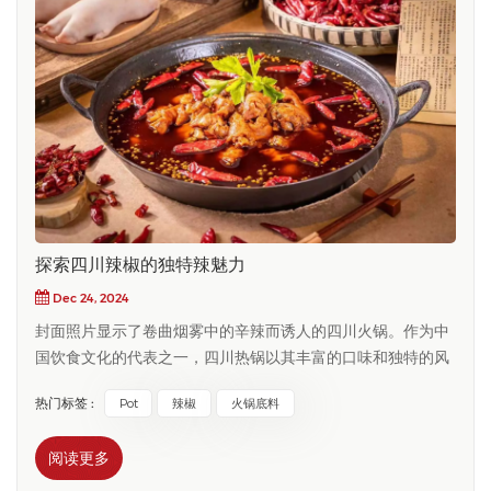
探索四川辣椒的独特辣魅力
Dec 24, 2024
封面照片显示了卷曲烟雾中的辛辣而诱人的四川火锅。作为中
国饮食文化的代表之一，四川热锅以其丰富的口味和独特的风
味征服了无数美食家的胃。让我们探索四川火锅的独特魅力！
热门标签 :
Pot
辣椒
火锅底料
四川热锅的特征是辛辣和麻木。辛辣是指胡椒的辣味，辛辣是
指辣椒的辣味。作为四川美食的灵魂，胡椒粉使四川热锅具有
阅读更多
独特的风味。它可以通过胡椒刺激舌尖上的神经末梢，从而带
来麻木而痛苦的感觉，使人们无法停止。相比之下，辣椒提供