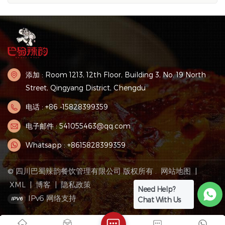
辛辣的刺激，而锅底和各种锅浸酱的融合使四川热锅的美味达
到极端。 四川火锅的底座是其独特风味的关键。基地通常包括
牛牛，胡椒，辣椒，香料和其他成分。牛肉牛是四川火锅中常
用的基地之一。它可以在火锅的底部增加丰富的香气，并与其
他调味料完美融合。黄油的熔化温度较低，一旦将其放入锅
中，它就会融化，使热锅的底部充满了浓郁的黄油香气。同
添加 : Room 1213, 12th Floor, Building 3, No. 19 North
时，辣椒和辣椒使碱具有独特的辣味。辣椒具有柔和的香气和
Street, Qingyang District, Chengdu
辛辣的味道，而辣椒辣椒则使其刺激性的辣味令人上瘾。这些
电话 : +86 -15828399359
调味料的完美结合使四川热锅的基础成为食客享受辛辣旅程的
基石。 在四川火锅中，食材的选择也非常重要。四川热锅有各
电子邮件 : 541055463@qq.com
种各样的菜肴，包括牛肉，羊肉，海鲜，豆腐等。这些成分迅
速在火锅中煮熟，不仅保留了食材的新鲜味道，而且还可以使
Whatsapp : +8615828399359
香气充分集成到汤底。食客可以根据他们的个人口味选择不同
的成分，并与各种调味料和浸入调味料相匹配，以创造独特的
© 四川巴蜀辣韵餐饮管理有限公司 版权所有 .
网站地图
|
火锅体验。 四川火锅的独特魅力不仅来自其刺激性的味道，而
XML
|
博客
|
隐私政策
Need Help?
且反映在活泼的餐饮氛围中。四川人热情好客。他们经常和朋
IPv6 网络支持
Chat With Us
友和家人一起坐在火锅中，吃饭和聊天，共享食物和幸福。这
种团结和友谊的气氛也已成为四川火锅的主要魅力。 总而言