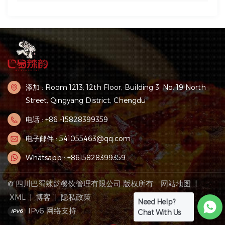
添加 : Room 1213, 12th Floor, Building 3, No. 19 North
Street, Qingyang District, Chengdu
电话 : +86 -15828399359
电子邮件 : 541055463@qq.com
Whatsapp : +8615828399359
© 四川巴蜀辣韵餐饮管理有限公司 版权所有 .
网站地图
|
XML
|
博客
|
隐私政策
Need Help?
IPv6 网络支持
Chat With Us